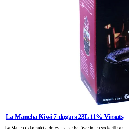
La Mancha Kiwi 7-dagars 23L 11% Vinsats
La Mancha's kompletta druvvinsatser behöver ingen sockertillsats