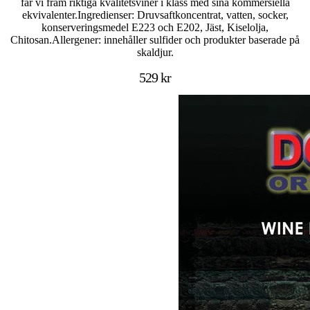
får vi fram riktiga kvalitetsviner i klass med sina kommersiella
ekvivalenter.Ingredienser: Druvsaftkoncentrat, vatten, socker,
konserveringsmedel E223 och E202, Jäst, Kiselolja,
Chitosan.Allergener: innehåller sulfider och produkter baserade på
skaldjur.
529 kr