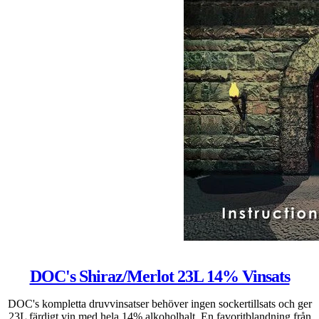
DOC's Shiraz/Merlot 23L 14% Vinsats
DOC's kompletta druvvinsatser behöver ingen sockertillsats och ger
23L färdigt vin med hela 14% alkoholhalt. En favoritblandning från