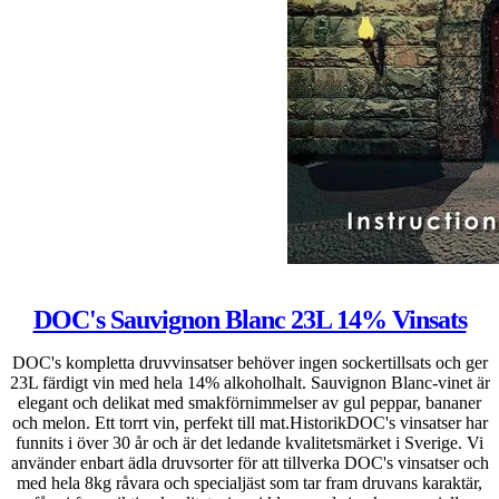
DOC's Sauvignon Blanc 23L 14% Vinsats
DOC's kompletta druvvinsatser behöver ingen sockertillsats och ger
23L färdigt vin med hela 14% alkoholhalt. Sauvignon Blanc-vinet är
elegant och delikat med smakförnimmelser av gul peppar, bananer
och melon. Ett torrt vin, perfekt till mat.HistorikDOC's vinsatser har
funnits i över 30 år och är det ledande kvalitetsmärket i Sverige. Vi
använder enbart ädla druvsorter för att tillverka DOC's vinsatser och
med hela 8kg råvara och specialjäst som tar fram druvans karaktär,