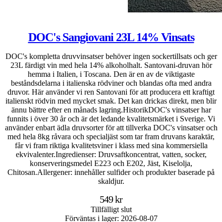
DOC's Sangiovani 23L 14% Vinsats
DOC's kompletta druvvinsatser behöver ingen sockertillsats och ger
23L färdigt vin med hela 14% alkoholhalt. Santovani-druvan hör
hemma i Italien, i Toscana. Den är en av de viktigaste
beståndsdelarna i italienska rödviner och blandas ofta med andra
druvor. Här använder vi ren Santovani för att producera ett kraftigt
italienskt rödvin med mycket smak. Det kan drickas direkt, men blir
ännu bättre efter en månads lagring.HistorikDOC's vinsatser har
funnits i över 30 år och är det ledande kvalitetsmärket i Sverige. Vi
använder enbart ädla druvsorter för att tillverka DOC's vinsatser och
med hela 8kg råvara och specialjäst som tar fram druvans karaktär,
får vi fram riktiga kvalitetsviner i klass med sina kommersiella
ekvivalenter.Ingredienser: Druvsaftkoncentrat, vatten, socker,
konserveringsmedel E223 och E202, Jäst, Kiselolja,
Chitosan.Allergener: innehåller sulfider och produkter baserade på
skaldjur.
549 kr
Tillfälligt slut
Förväntas i lager: 2026-08-07