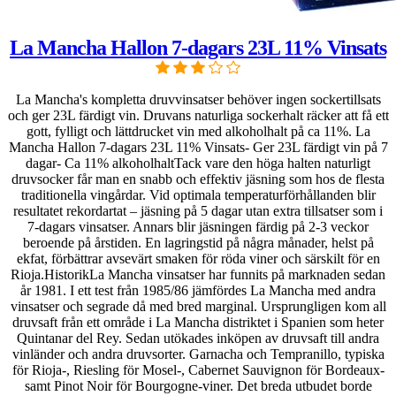
La Mancha Hallon 7-dagars 23L 11% Vinsats
La Mancha's kompletta druvvinsatser behöver ingen sockertillsats
och ger 23L färdigt vin. Druvans naturliga sockerhalt räcker att få ett
gott, fylligt och lättdrucket vin med alkoholhalt på ca 11%. La
Mancha Hallon 7-dagars 23L 11% Vinsats- Ger 23L färdigt vin på 7
dagar- Ca 11% alkoholhaltTack vare den höga halten naturligt
druvsocker får man en snabb och effektiv jäsning som hos de flesta
traditionella vingårdar. Vid optimala temperaturförhållanden blir
resultatet rekordartat – jäsning på 5 dagar utan extra tillsatser som i
7-dagars vinsatser. Annars blir jäsningen färdig på 2-3 veckor
beroende på årstiden. En lagringstid på några månader, helst på
ekfat, förbättrar avsevärt smaken för röda viner och särskilt för en
Rioja.HistorikLa Mancha vinsatser har funnits på marknaden sedan
år 1981. I ett test från 1985/86 jämfördes La Mancha med andra
vinsatser och segrade då med bred marginal. Ursprungligen kom all
druvsaft från ett område i La Mancha distriktet i Spanien som heter
Quintanar del Rey. Sedan utökades inköpen av druvsaft till andra
vinländer och andra druvsorter. Garnacha och Tempranillo, typiska
för Rioja-, Riesling för Mosel-, Cabernet Sauvignon för Bordeaux-
samt Pinot Noir för Bourgogne-viner. Det breda utbudet borde