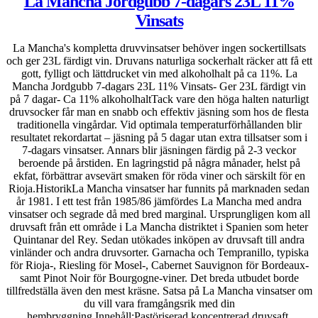
La Mancha Jordgubb 7-dagars 23L 11%
Vinsats
La Mancha's kompletta druvvinsatser behöver ingen sockertillsats
och ger 23L färdigt vin. Druvans naturliga sockerhalt räcker att få ett
gott, fylligt och lättdrucket vin med alkoholhalt på ca 11%. La
Mancha Jordgubb 7-dagars 23L 11% Vinsats- Ger 23L färdigt vin
på 7 dagar- Ca 11% alkoholhaltTack vare den höga halten naturligt
druvsocker får man en snabb och effektiv jäsning som hos de flesta
traditionella vingårdar. Vid optimala temperaturförhållanden blir
resultatet rekordartat – jäsning på 5 dagar utan extra tillsatser som i
7-dagars vinsatser. Annars blir jäsningen färdig på 2-3 veckor
beroende på årstiden. En lagringstid på några månader, helst på
ekfat, förbättrar avsevärt smaken för röda viner och särskilt för en
Rioja.HistorikLa Mancha vinsatser har funnits på marknaden sedan
år 1981. I ett test från 1985/86 jämfördes La Mancha med andra
vinsatser och segrade då med bred marginal. Ursprungligen kom all
druvsaft från ett område i La Mancha distriktet i Spanien som heter
Quintanar del Rey. Sedan utökades inköpen av druvsaft till andra
vinländer och andra druvsorter. Garnacha och Tempranillo, typiska
för Rioja-, Riesling för Mosel-, Cabernet Sauvignon för Bordeaux-
samt Pinot Noir för Bourgogne-viner. Det breda utbudet borde
tillfredställa även den mest kräsne. Satsa på La Mancha vinsatser om
du vill vara framgångsrik med din
hembryggning.Innehåll:Pastöriserad koncentrerad druvsaft,