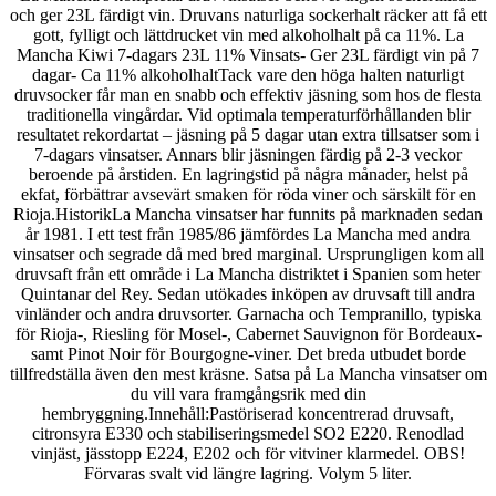
och ger 23L färdigt vin. Druvans naturliga sockerhalt räcker att få ett
gott, fylligt och lättdrucket vin med alkoholhalt på ca 11%. La
Mancha Kiwi 7-dagars 23L 11% Vinsats- Ger 23L färdigt vin på 7
dagar- Ca 11% alkoholhaltTack vare den höga halten naturligt
druvsocker får man en snabb och effektiv jäsning som hos de flesta
traditionella vingårdar. Vid optimala temperaturförhållanden blir
resultatet rekordartat – jäsning på 5 dagar utan extra tillsatser som i
7-dagars vinsatser. Annars blir jäsningen färdig på 2-3 veckor
beroende på årstiden. En lagringstid på några månader, helst på
ekfat, förbättrar avsevärt smaken för röda viner och särskilt för en
Rioja.HistorikLa Mancha vinsatser har funnits på marknaden sedan
år 1981. I ett test från 1985/86 jämfördes La Mancha med andra
vinsatser och segrade då med bred marginal. Ursprungligen kom all
druvsaft från ett område i La Mancha distriktet i Spanien som heter
Quintanar del Rey. Sedan utökades inköpen av druvsaft till andra
vinländer och andra druvsorter. Garnacha och Tempranillo, typiska
för Rioja-, Riesling för Mosel-, Cabernet Sauvignon för Bordeaux-
samt Pinot Noir för Bourgogne-viner. Det breda utbudet borde
tillfredställa även den mest kräsne. Satsa på La Mancha vinsatser om
du vill vara framgångsrik med din
hembryggning.Innehåll:Pastöriserad koncentrerad druvsaft,
citronsyra E330 och stabiliseringsmedel SO2 E220. Renodlad
vinjäst, jässtopp E224, E202 och för vitviner klarmedel. OBS!
Förvaras svalt vid längre lagring. Volym 5 liter.