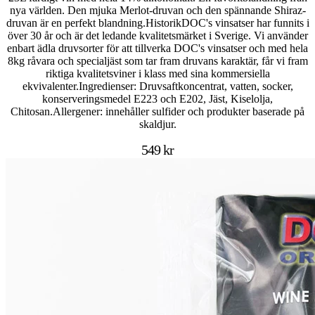
nya världen. Den mjuka Merlot-druvan och den spännande Shiraz-
druvan är en perfekt blandning.HistorikDOC's vinsatser har funnits i
över 30 år och är det ledande kvalitetsmärket i Sverige. Vi använder
enbart ädla druvsorter för att tillverka DOC's vinsatser och med hela
8kg råvara och specialjäst som tar fram druvans karaktär, får vi fram
riktiga kvalitetsviner i klass med sina kommersiella
ekvivalenter.Ingredienser: Druvsaftkoncentrat, vatten, socker,
konserveringsmedel E223 och E202, Jäst, Kiselolja,
Chitosan.Allergener: innehåller sulfider och produkter baserade på
skaldjur.
549 kr