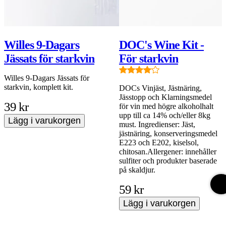
Willes 9-Dagars
DOC's Wine Kit -
Jässats för starkvin
För starkvin
Willes 9-Dagars Jässats för
starkvin, komplett kit.
DOCs Vinjäst, Jästnäring,
Jässtopp och Klarningsmedel
39 kr
för vin med högre alkoholhalt
upp till ca 14% och/eller 8kg
Lägg i varukorgen
must. Ingredienser: Jäst,
jästnäring, konserveringsmedel
E223 och E202, kiselsol,
chitosan.Allergener: innehåller
sulfiter och produkter baserade
på skaldjur.
59 kr
Lägg i varukorgen