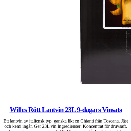
Willes Rött Lantvin 23L 9-dagars Vinsats
Ett lantvin av italiensk typ, ganska likt en Chianti från Toscana. Jäst
och kemi ingår. Ger 23L vin.Ingredienser: Koncentrat för druvsaft,