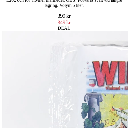
E202 och för vitviner klarmedel. OBS! Förvaras svalt vid längre
lagring. Volym 5 liter.
399 kr
349 kr
DEAL