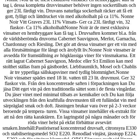
tag i, dessa kompletta druvvinsatser behöver ingen sockertillsats och
ger 23L färdigt vin. Druvans naturliga sockerhalt räcker att få ett
gott, fylligt och lättdrucket vin med alkoholhalt på ca 11%. Nonne
Noir Vitt Graves 23L 11% Vinsats- Ger ca 23L färdigt vin, 32
flaskor- Ca 11% alkoholhaltNonne Noir är de mest exklusiva
vinsatser en hembryggare kan få tag i. Druvsaften kommer bl.a. från
de världsberömda druvorna Cabernet Sauvignon, Merlot, Garnacha,
Chardonnay och Riesling. Det gör att dessa vinsatser ger ett vin med
alla förutsättningar för långt och ärofyllt liv.Nonne Noir vinsatser är
avsedda för framställning av högklassiga viner för vinsmakarna. Ett
rätt lagrat Cabernet Sauvignon, Medoc eller S:t Emilion kan med
stolthet ställas fram på gästbordet. Liebfraumilch, Mosel och Chablis
är tre ypperliga sällskapsviner med tydlig blommighet.Nonne
Noir vinsatser spädes med 18 lit. vatten till 23 lit. druvmust. Ger 32
flaskor vin. Från den koncentrerade saften i förpackningen kan Du
jäsa Ditt eget vin på den traditionella sättet som i de flesta vingårdar.
Du jäser vinet med minimal tillsats av kemikalier och Du kan följa
utvecklingen från den kraftfulla druvmusten till ett fulländat vin med
särpräglad smak och doft. Jäsningen brukar vara över på 2-3 veckor
beroende på tempera- turen. Vissa vinsatser innehåller ek-extrakt för
att nå den rätta karaktären. En lagringstid på några månader och för
röda viner helst på ekfat förbättrar avsevärt
smaken.Innehåll:Pastöriserad koncentrerad druvsaft, citronsyra E330
och stabiliseringsmedel SO2 E220. Renodlad vinjäst, jässtopp E224,