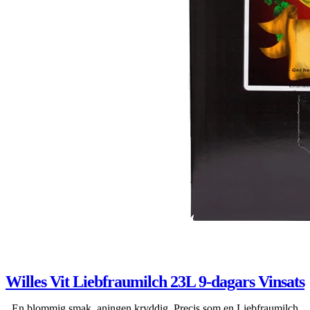
Willes Vit Liebfraumilch 23L 9-dagars Vinsats
En blommig smak, aningen kryddig. Precis som en Liebfraumilch