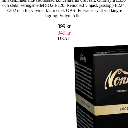
smaken.Innehåll:Pastöriserad koncentrerad druvsaft, citronsyra E330
och stabiliseringsmedel SO2 E220. Renodlad vinjäst, jässtopp E224,
E202 och för vitviner klarmedel. OBS! Förvaras svalt vid längre
lagring. Volym 5 liter.
399 kr
349 kr
DEAL