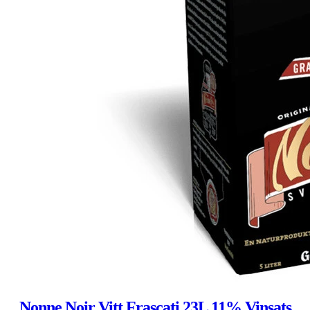
Nonne Noir Vitt Frascati 23L 11% Vinsats