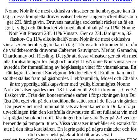
Nonne Noir är de mest exklusiva vinsatser en hembryggare kan få
tag i, dessa kompletta druvvinsatser behöver ingen sockertillsats och
ger 23L färdigt vin. Druvans naturliga sockerhalt räcker att få ett
gott, fylligt och lättdrucket vin med alkoholhalt på ca 11%. Nonne
Noir Vitt Frascati 23L 11% Vinsats- Ger ca 23L färdigt vin, 32
flaskor- Ca 11% alkoholhaltNonne Noir är de mest exklusiva
vinsatser en hembryggare kan få tag i. Druvsaften kommer bl.a. från
de världsberömda druvorna Cabernet Sauvignon, Merlot, Garnacha,
Chardonnay och Riesling. Det gör att dessa vinsatser ger ett vin med
alla förutsättningar för långt och ärofyllt liv.Nonne Noir vinsatser är
avsedda för framställning av högklassiga viner för vinsmakarna. Ett
rätt lagrat Cabernet Sauvignon, Medoc eller S:t Emilion kan med
stolthet ställas fram på gästbordet. Liebfraumilch, Mosel och Chablis
är tre ypperliga sällskapsviner med tydlig blommighet.Nonne
Noir vinsatser spädes med 18 lit. vatten till 23 lit. druvmust. Ger 32
flaskor vin. Från den koncentrerade saften i förpackningen kan Du
jäsa Ditt eget vin på den traditionella sättet som i de flesta vingårdar.
Du jäser vinet med minimal tillsats av kemikalier och Du kan följa
utvecklingen från den kraftfulla druvmusten till ett fulländat vin med
särpräglad smak och doft. Jäsningen brukar vara över på 2-3 veckor
beroende på tempera- turen. Vissa vinsatser innehåller ek-extrakt för
att nå den rätta karaktären. En lagringstid på några månader och för
röda viner helst på ekfat förbättrar avsevärt