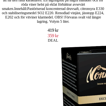
att nå den rätta karaktären. En lagringstid på några månader och för
röda viner helst på ekfat förbättrar avsevärt
smaken.Innehåll:Pastöriserad koncentrerad druvsaft, citronsyra E330
och stabiliseringsmedel SO2 E220. Renodlad vinjäst, jässtopp E224,
E202 och för vitviner klarmedel. OBS! Förvaras svalt vid längre
lagring. Volym 5 liter.
419 kr
359 kr
DEAL