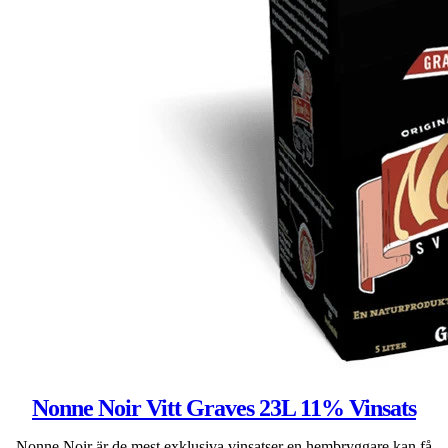
Nonne Noir Vitt Graves 23L 11% Vinsats
Nonne Noir är de mest exklusiva vinsatser en hembryggare kan få