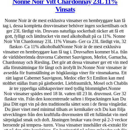
Nonne Noir Vitt Chardonnay 23L 11%
Vinsats
Nonne Noir är de mest exklusiva vinsatser en hembryggare kan få
tag i, dessa kompletta druvvinsatser behöver ingen sockertillsats och
ger 23L färdigt vin. Druvans naturliga sockerhalt räcker att få ett
gott, fylligt och lättdrucket vin med alkoholhalt på ca 11%. Nonne
Noir Vitt Chardonnay 23L 11% Vinsats- Ger ca 23L färdigt vin, 32
flaskor- Ca 11% alkoholhaltNonne Noir är de mest exklusiva
vinsatser en hembryggare kan få tag i. Druvsaften kommer bl.a. från
de världsberömda druvorna Cabernet Sauvignon, Merlot, Garnacha,
Chardonnay och Riesling. Det gör att dessa vinsatser ger ett vin med
alla förutsättningar för långt och ärofyllt liv.Nonne Noir vinsatser är
avsedda för framställning av högklassiga viner för vinsmakarna. Ett
rätt lagrat Cabernet Sauvignon, Medoc eller S:t Emilion kan med
stolthet ställas fram på gästbordet. Liebfraumilch, Mosel och Chablis
är tre ypperliga sällskapsviner med tydlig blommighet.Nonne
Noir vinsatser spädes med 18 lit. vatten till 23 lit. druvmust. Ger 32
flaskor vin. Från den koncentrerade saften i förpackningen kan Du
jäsa Ditt eget vin på den traditionella sättet som i de flesta vingårdar.
Du jäser vinet med minimal tillsats av kemikalier och Du kan följa
utvecklingen från den kraftfulla druvmusten till ett fulländat vin med
särpräglad smak och doft. Jäsningen brukar vara över på 2-3 veckor
beroende på tempera- turen. Vissa vinsatser innehåller ek-extrakt för