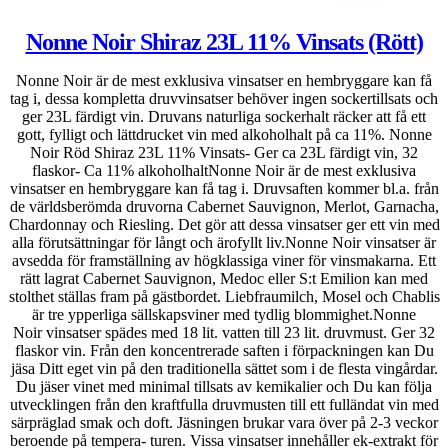
Nonne Noir Shiraz 23L 11% Vinsats (Rött)
Nonne Noir är de mest exklusiva vinsatser en hembryggare kan få
tag i, dessa kompletta druvvinsatser behöver ingen sockertillsats och
ger 23L färdigt vin. Druvans naturliga sockerhalt räcker att få ett
gott, fylligt och lättdrucket vin med alkoholhalt på ca 11%. Nonne
Noir Röd Shiraz 23L 11% Vinsats- Ger ca 23L färdigt vin, 32
flaskor- Ca 11% alkoholhaltNonne Noir är de mest exklusiva
vinsatser en hembryggare kan få tag i. Druvsaften kommer bl.a. från
de världsberömda druvorna Cabernet Sauvignon, Merlot, Garnacha,
Chardonnay och Riesling. Det gör att dessa vinsatser ger ett vin med
alla förutsättningar för långt och ärofyllt liv.Nonne Noir vinsatser är
avsedda för framställning av högklassiga viner för vinsmakarna. Ett
rätt lagrat Cabernet Sauvignon, Medoc eller S:t Emilion kan med
stolthet ställas fram på gästbordet. Liebfraumilch, Mosel och Chablis
är tre ypperliga sällskapsviner med tydlig blommighet.Nonne
Noir vinsatser spädes med 18 lit. vatten till 23 lit. druvmust. Ger 32
flaskor vin. Från den koncentrerade saften i förpackningen kan Du
jäsa Ditt eget vin på den traditionella sättet som i de flesta vingårdar.
Du jäser vinet med minimal tillsats av kemikalier och Du kan följa
utvecklingen från den kraftfulla druvmusten till ett fulländat vin med
särpräglad smak och doft. Jäsningen brukar vara över på 2-3 veckor
beroende på tempera- turen. Vissa vinsatser innehåller ek-extrakt för