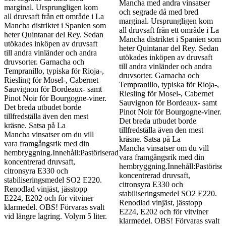
Mancha med andra vinsatser
marginal. Ursprungligen kom
och segrade då med bred
all druvsaft från ett område i La
marginal. Ursprungligen kom
Mancha distriktet i Spanien som
all druvsaft från ett område i La
heter Quintanar del Rey. Sedan
Mancha distriktet i Spanien som
utökades inköpen av druvsaft
heter Quintanar del Rey. Sedan
till andra vinländer och andra
utökades inköpen av druvsaft
druvsorter. Garnacha och
till andra vinländer och andra
Tempranillo, typiska för Rioja-,
druvsorter. Garnacha och
Riesling för Mosel-, Cabernet
Tempranillo, typiska för Rioja-,
Sauvignon för Bordeaux- samt
Riesling för Mosel-, Cabernet
Pinot Noir för Bourgogne-viner.
Sauvignon för Bordeaux- samt
Det breda utbudet borde
Pinot Noir för Bourgogne-viner.
tillfredställa även den mest
Det breda utbudet borde
kräsne. Satsa på La
tillfredställa även den mest
Mancha vinsatser om du vill
kräsne. Satsa på La
vara framgångsrik med din
Mancha vinsatser om du vill
hembryggning.Innehåll:Pastöriserad
vara framgångsrik med din
koncentrerad druvsaft,
hembryggning.Innehåll:Pastörise
citronsyra E330 och
koncentrerad druvsaft,
stabiliseringsmedel SO2 E220.
citronsyra E330 och
Renodlad vinjäst, jässtopp
stabiliseringsmedel SO2 E220.
E224, E202 och för vitviner
Renodlad vinjäst, jässtopp
klarmedel. OBS! Förvaras svalt
E224, E202 och för vitviner
vid längre lagring. Volym 5 liter.
klarmedel. OBS! Förvaras svalt