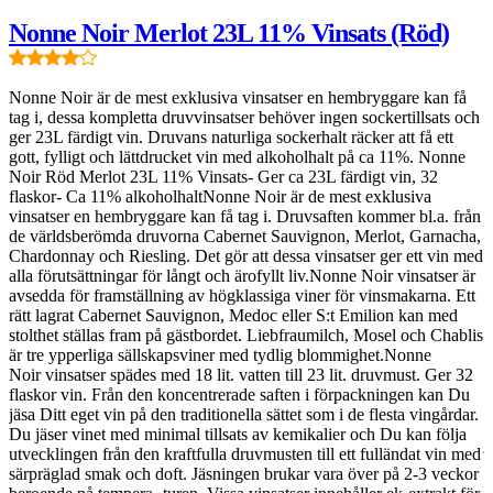
Nonne Noir Merlot 23L 11% Vinsats (Röd)
Nonne Noir är de mest exklusiva vinsatser en hembryggare kan få
tag i, dessa kompletta druvvinsatser behöver ingen sockertillsats och
N
ger 23L färdigt vin. Druvans naturliga sockerhalt räcker att få ett
t
gott, fylligt och lättdrucket vin med alkoholhalt på ca 11%. Nonne
g
Noir Röd Merlot 23L 11% Vinsats- Ger ca 23L färdigt vin, 32
g
flaskor- Ca 11% alkoholhaltNonne Noir är de mest exklusiva
N
vinsatser en hembryggare kan få tag i. Druvsaften kommer bl.a. från
v
de världsberömda druvorna Cabernet Sauvignon, Merlot, Garnacha,
v
Chardonnay och Riesling. Det gör att dessa vinsatser ger ett vin med
d
alla förutsättningar för långt och ärofyllt liv.Nonne Noir vinsatser är
C
avsedda för framställning av högklassiga viner för vinsmakarna. Ett
a
rätt lagrat Cabernet Sauvignon, Medoc eller S:t Emilion kan med
a
stolthet ställas fram på gästbordet. Liebfraumilch, Mosel och Chablis
r
är tre ypperliga sällskapsviner med tydlig blommighet.Nonne
s
Noir vinsatser spädes med 18 lit. vatten till 23 lit. druvmust. Ger 32
ä
flaskor vin. Från den koncentrerade saften i förpackningen kan Du
N
jäsa Ditt eget vin på den traditionella sättet som i de flesta vingårdar.
f
Du jäser vinet med minimal tillsats av kemikalier och Du kan följa
j
utvecklingen från den kraftfulla druvmusten till ett fulländat vin med
D
särpräglad smak och doft. Jäsningen brukar vara över på 2-3 veckor
u