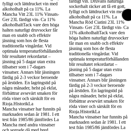
färdigt vin. Druvans naturliga
fylligt och lättdrucket vin med
sockerhalt räcker att få ett gott,
alkoholhalt på ca 11%. La
fylligt och lättdrucket vin med
Mancha Vitt 23L 11% Vinsats-
alkoholhalt på ca 11%. La
Ger 23L färdigt vin- Ca 11%
Mancha Röd Ciatini 23L 11%
alkoholhaltTack vare den höga
Vinsats- Ger 23L färdigt vin- Ca
halten naturligt druvsocker får
11% alkoholhaltTack vare den
man en snabb och effektiv
höga halten naturligt druvsocker
jäsning som hos de flesta
får man en snabb och effektiv
traditionella vingårdar. Vid
jäsning som hos de flesta
optimala temperaturförhållanden
traditionella vingårdar. Vid
blir resultatet rekordartat –
optimala temperaturförhållanden
jäsning på 5 dagar utan extra
blir resultatet rekordartat –
tillsatser som i 7-dagars
jäsning på 5 dagar utan extra
vinsatser. Annars blir jäsningen
tillsatser som i 7-dagars
färdig på 2-3 veckor beroende
vinsatser. Annars blir jäsningen
på årstiden. En lagringstid på
färdig på 2-3 veckor beroende
några månader, helst på ekfat,
på årstiden. En lagringstid på
förbättrar avsevärt smaken för
några månader, helst på ekfat,
röda viner och särskilt för en
förbättrar avsevärt smaken för
Rioja.HistorikLa
röda viner och särskilt för en
Mancha vinsatser har funnits på
Rioja.HistorikLa
marknaden sedan år 1981. I ett
Mancha vinsatser har funnits på
test från 1985/86 jämfördes La
marknaden sedan år 1981. I ett
Mancha med andra vinsatser
test från 1985/86 jämfördes La
och segrade då med bred