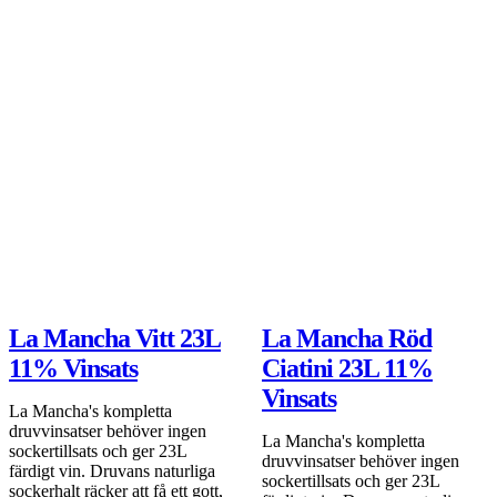
99 kr
DEAL
Lägg i varukorgen
La Mancha Vitt 23L
La Mancha Röd
11% Vinsats
Ciatini 23L 11%
Vinsats
La Mancha's kompletta
druvvinsatser behöver ingen
La Mancha's kompletta
sockertillsats och ger 23L
druvvinsatser behöver ingen
färdigt vin. Druvans naturliga
sockertillsats och ger 23L
sockerhalt räcker att få ett gott,