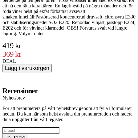
beroende på tempera- turen. Vissa vinsatser innehåller ek-extrakt för
s
att nå den rätta karaktären. En lagringstid på några månader och för
b
röda viner helst på ekfat förbättrar avsevärt
a
smaken.Innehåll:Pastöriserad koncentrerad druvsaft, citronsyra E330
r
och stabiliseringsmedel SO2 E220. Renodlad vinjäst, jässtopp E224,
s
E202 och för vitviner klarmedel. OBS! Förvaras svalt vid längre
o
lagring. Volym 5 liter.
E
l
419 kr
369 kr
DEAL
Lägg i varukorgen
Recensioner
Nyhetsbrev
För att prenumerera på vårt nyhetsbrev genom att fylla i formuläret
nedan. Du kan när som helst avsluta din prenumreration och radera
dina uppgifter från vårt register.
Ja, tack!