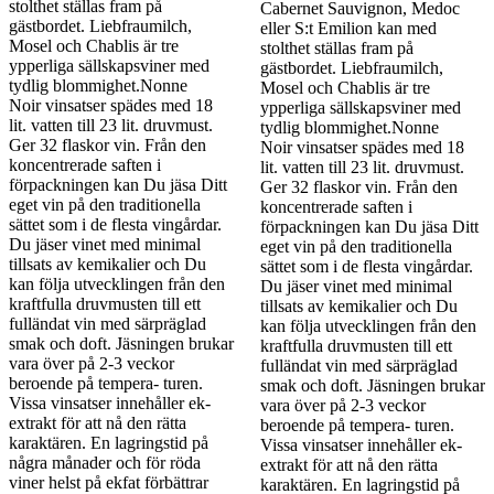
stolthet ställas fram på
Cabernet Sauvignon, Medoc
gästbordet. Liebfraumilch,
eller S:t Emilion kan med
Mosel och Chablis är tre
stolthet ställas fram på
ypperliga sällskapsviner med
gästbordet. Liebfraumilch,
tydlig blommighet.Nonne
Mosel och Chablis är tre
Noir vinsatser spädes med 18
ypperliga sällskapsviner med
lit. vatten till 23 lit. druvmust.
tydlig blommighet.Nonne
Ger 32 flaskor vin. Från den
Noir vinsatser spädes med 18
koncentrerade saften i
lit. vatten till 23 lit. druvmust.
förpackningen kan Du jäsa Ditt
Ger 32 flaskor vin. Från den
eget vin på den traditionella
koncentrerade saften i
sättet som i de flesta vingårdar.
förpackningen kan Du jäsa Ditt
Du jäser vinet med minimal
eget vin på den traditionella
tillsats av kemikalier och Du
sättet som i de flesta vingårdar.
kan följa utvecklingen från den
Du jäser vinet med minimal
kraftfulla druvmusten till ett
tillsats av kemikalier och Du
fulländat vin med särpräglad
kan följa utvecklingen från den
smak och doft. Jäsningen brukar
kraftfulla druvmusten till ett
vara över på 2-3 veckor
fulländat vin med särpräglad
beroende på tempera- turen.
smak och doft. Jäsningen brukar
Vissa vinsatser innehåller ek-
vara över på 2-3 veckor
extrakt för att nå den rätta
beroende på tempera- turen.
karaktären. En lagringstid på
Vissa vinsatser innehåller ek-
några månader och för röda
extrakt för att nå den rätta
viner helst på ekfat förbättrar
karaktären. En lagringstid på