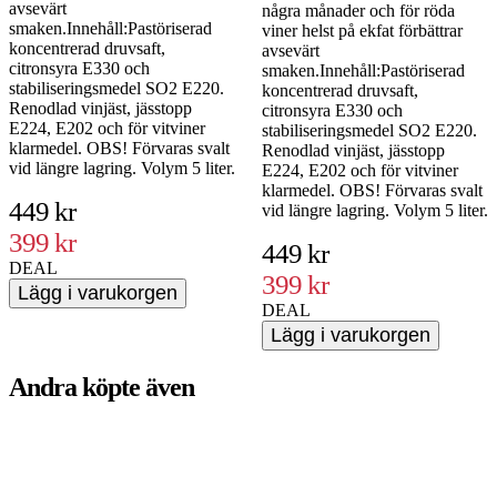
avsevärt
några månader och för röda
smaken.Innehåll:Pastöriserad
viner helst på ekfat förbättrar
koncentrerad druvsaft,
avsevärt
citronsyra E330 och
smaken.Innehåll:Pastöriserad
stabiliseringsmedel SO2 E220.
koncentrerad druvsaft,
Renodlad vinjäst, jässtopp
citronsyra E330 och
E224, E202 och för vitviner
stabiliseringsmedel SO2 E220.
klarmedel. OBS! Förvaras svalt
Renodlad vinjäst, jässtopp
vid längre lagring. Volym 5 liter.
E224, E202 och för vitviner
klarmedel. OBS! Förvaras svalt
449 kr
vid längre lagring. Volym 5 liter.
399 kr
449 kr
DEAL
399 kr
Lägg i varukorgen
DEAL
Lägg i varukorgen
Andra köpte även