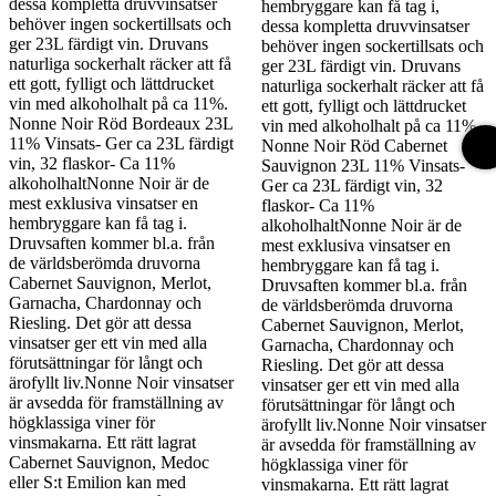
dessa kompletta druvvinsatser
hembryggare kan få tag i,
behöver ingen sockertillsats och
dessa kompletta druvvinsatser
ger 23L färdigt vin. Druvans
behöver ingen sockertillsats och
naturliga sockerhalt räcker att få
ger 23L färdigt vin. Druvans
ett gott, fylligt och lättdrucket
naturliga sockerhalt räcker att få
vin med alkoholhalt på ca 11%.
ett gott, fylligt och lättdrucket
Nonne Noir Röd Bordeaux 23L
vin med alkoholhalt på ca 11%.
11% Vinsats- Ger ca 23L färdigt
Nonne Noir Röd Cabernet
vin, 32 flaskor- Ca 11%
Sauvignon 23L 11% Vinsats-
alkoholhaltNonne Noir är de
Ger ca 23L färdigt vin, 32
mest exklusiva vinsatser en
flaskor- Ca 11%
hembryggare kan få tag i.
alkoholhaltNonne Noir är de
Druvsaften kommer bl.a. från
mest exklusiva vinsatser en
de världsberömda druvorna
hembryggare kan få tag i.
Cabernet Sauvignon, Merlot,
Druvsaften kommer bl.a. från
Garnacha, Chardonnay och
de världsberömda druvorna
Riesling. Det gör att dessa
Cabernet Sauvignon, Merlot,
vinsatser ger ett vin med alla
Garnacha, Chardonnay och
förutsättningar för långt och
Riesling. Det gör att dessa
ärofyllt liv.Nonne Noir vinsatser
vinsatser ger ett vin med alla
är avsedda för framställning av
förutsättningar för långt och
högklassiga viner för
ärofyllt liv.Nonne Noir vinsatser
vinsmakarna. Ett rätt lagrat
är avsedda för framställning av
Cabernet Sauvignon, Medoc
högklassiga viner för
eller S:t Emilion kan med
vinsmakarna. Ett rätt lagrat