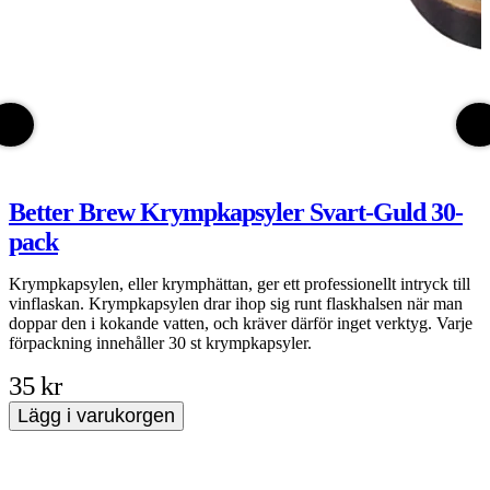
Better Brew Krympkapsyler Svart-Guld 30-
pack
B
i
Krympkapsylen, eller krymphättan, ger ett professionellt intryck till
s
vinflaskan. Krympkapsylen drar ihop sig runt flaskhalsen när man
l
doppar den i kokande vatten, och kräver därför inget verktyg. Varje
v
förpackning innehåller 30 st krympkapsyler.
o
35 kr
Lägg i varukorgen