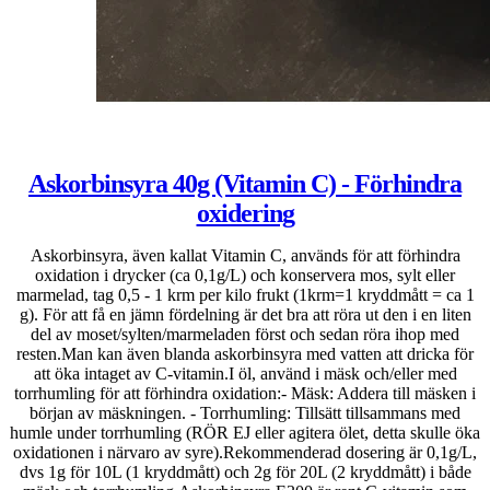
Askorbinsyra 40g (Vitamin C) - Förhindra
oxidering
Askorbinsyra, även kallat Vitamin C, används för att förhindra
oxidation i drycker (ca 0,1g/L) och konservera mos, sylt eller
marmelad, tag 0,5 - 1 krm per kilo frukt (1krm=1 kryddmått = ca 1
g). För att få en jämn fördelning är det bra att röra ut den i en liten
del av moset/sylten/marmeladen först och sedan röra ihop med
resten.Man kan även blanda askorbinsyra med vatten att dricka för
att öka intaget av C-vitamin.I öl, använd i mäsk och/eller med
torrhumling för att förhindra oxidation:- Mäsk: Addera till mäsken i
början av mäskningen. - Torrhumling: Tillsätt tillsammans med
humle under torrhumling (RÖR EJ eller agitera ölet, detta skulle öka
oxidationen i närvaro av syre).Rekommenderad dosering är 0,1g/L,
dvs 1g för 10L (1 kryddmått) och 2g för 20L (2 kryddmått) i både