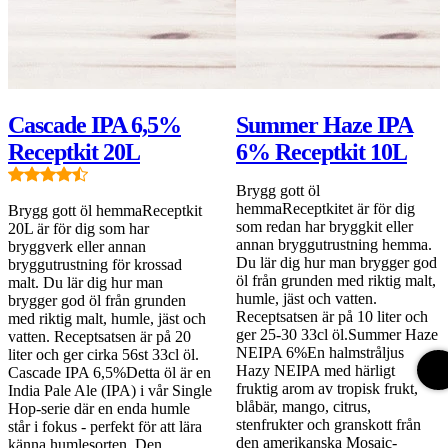
Cascade IPA 6,5%
Summer Haze IPA
Receptkit 20L
6% Receptkit 10L
Brygg gott öl
hemmaReceptkitet är för dig
Brygg gott öl hemmaReceptkit
som redan har bryggkit eller
20L är för dig som har
annan bryggutrustning hemma.
bryggverk eller annan
Du lär dig hur man brygger god
bryggutrustning för krossad
öl från grunden med riktig malt,
malt. Du lär dig hur man
humle, jäst och vatten.
brygger god öl från grunden
Receptsatsen är på 10 liter och
med riktig malt, humle, jäst och
ger 25-30 33cl öl.Summer Haze
vatten. Receptsatsen är på 20
NEIPA 6%En halmstråljus
liter och ger cirka 56st 33cl öl.
Hazy NEIPA med härligt
Cascade IPA 6,5%Detta öl är en
fruktig arom av tropisk frukt,
India Pale Ale (IPA) i vår Single
blåbär, mango, citrus,
Hop-serie där en enda humle
stenfrukter och granskott från
står i fokus - perfekt för att lära
den amerikanska Mosaic-
känna humlesorten. Den