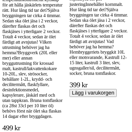
justeringInnehåller kornmalt.
för att hålla jäskärlets temperatur
Hur lång tid tar det?Själva
rätt. Hur lång tid tar det?Själva
bryggningen tar cirka 4 timmar.
bryggningen tar cirka 4 timmar.
Sedan ska ölet jäsa i 2 veckor,
Sedan ska ölet jäsa i 2 veckor,
därefter flaskas det och
därefter flaskas det och
flaskjäses i ytterligare 2 veckor.
flaskjäses i ytterligare 2 veckor.
Totalt 4 veckor, sedan är ölet
Totalt 4 veckor, sedan är ölet
färdigt att avnjutas! Vad
färdigt att avnjutas! Vilken
behöver jag ha hemma?
utrustning behöver jag ha
Hembryggeriets bryggkit 10L
hemma?Bryggverk (20L eller
eller motsvarande, Kastrull 12-
mer) eller annan
15 liter, kastrull 3 liter, slev,
bryggutrustning för krossad
ugnsgaller/sil, decilitermått,
malt, kastrull/lakvattenkokare
socker, bruna tomflaskor.
10-20L, slev, strösocker,
behållare 1-2L, krydd- och
399 kr
decilitermått, flaskfyllare,
desinfektionsmedel,
Lägg i varukorgen
kapsylerare, jäskärl med och
utan tappkran. Bruna tomflaskor
(ca 28st 33cl per 10 liter öl)
behövs först när ölet ska flaskas
14 dagar efter bryggdagen.
499 kr