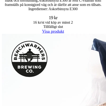
mäsk och torrhumling.Askorbinsyra E300 är rent C-vitamin som
framställs på konstgjord väg och är därför att anse som en tillsats.
Ingredienser: Askorbinsyra E300
19 kr
16 kr/st vid köp av minst 2
Tillfälligt slut
Visa produkt