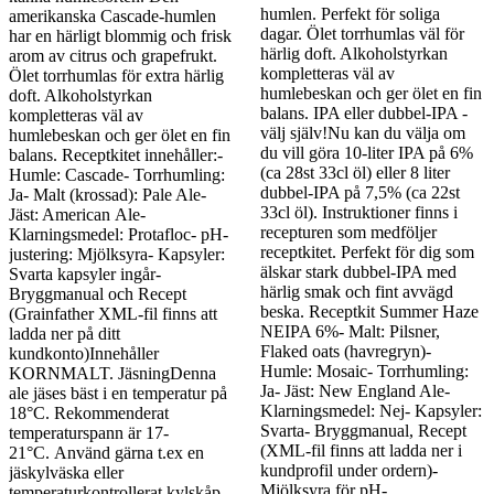
humlen. Perfekt för soliga
amerikanska Cascade-humlen
dagar. Ölet torrhumlas väl för
har en härligt blommig och frisk
härlig doft. Alkoholstyrkan
arom av citrus och grapefrukt.
kompletteras väl av
Ölet torrhumlas för extra härlig
humlebeskan och ger ölet en fin
doft. Alkoholstyrkan
balans. IPA eller dubbel-IPA -
kompletteras väl av
välj själv!Nu kan du välja om
humlebeskan och ger ölet en fin
du vill göra 10-liter IPA på 6%
balans. Receptkitet innehåller:-
(ca 28st 33cl öl) eller 8 liter
Humle: Cascade- Torrhumling:
dubbel-IPA på 7,5% (ca 22st
Ja- Malt (krossad): Pale Ale-
33cl öl). Instruktioner finns i
Jäst: American Ale-
recepturen som medföljer
Klarningsmedel: Protafloc- pH-
receptkitet. Perfekt för dig som
justering: Mjölksyra- Kapsyler:
älskar stark dubbel-IPA med
Svarta kapsyler ingår-
härlig smak och fint avvägd
Bryggmanual och Recept
beska. Receptkit Summer Haze
(Grainfather XML-fil finns att
NEIPA 6%- Malt: Pilsner,
ladda ner på ditt
Flaked oats (havregryn)-
kundkonto)Innehåller
Humle: Mosaic- Torrhumling:
KORNMALT. JäsningDenna
Ja- Jäst: New England Ale-
ale jäses bäst i en temperatur på
Klarningsmedel: Nej- Kapsyler:
18°C. Rekommenderat
Svarta- Bryggmanual, Recept
temperaturspann är 17-
(XML-fil finns att ladda ner i
21°C. Använd gärna t.ex en
kundprofil under ordern)-
jäskylväska eller
Mjölksyra för pH-
temperaturkontrollerat kylskåp