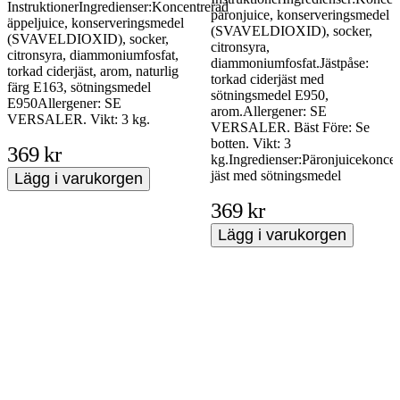
InstruktionerIngredienser:Koncentrerad
päronjuice, konserveringsmedel
äppeljuice, konserveringsmedel
(SVAVELDIOXID), socker,
(SVAVELDIOXID), socker,
citronsyra,
citronsyra, diammoniumfosfat,
diammoniumfosfat.Jästpåse:
torkad ciderjäst, arom, naturlig
torkad ciderjäst med
färg E163, sötningsmedel
sötningsmedel E950,
E950Allergener: SE
arom.Allergener: SE
VERSALER. Vikt: 3 kg.
VERSALER. Bäst Före: Se
botten. Vikt: 3
369 kr
kg.Ingredienser:Päronjuicekoncen
jäst med sötningsmedel
Lägg i varukorgen
369 kr
Lägg i varukorgen