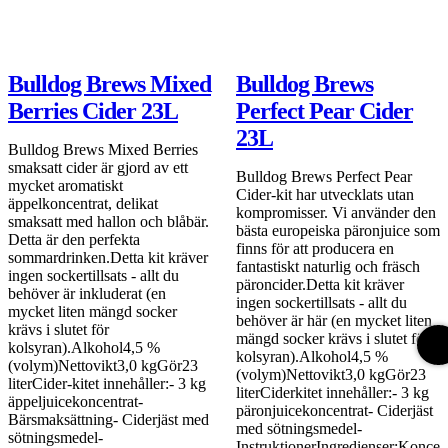
Bulldog Brews Mixed
Bulldog Brews
Berries Cider 23L
Perfect Pear Cider
23L
Bulldog Brews Mixed Berries
smaksatt cider är gjord av ett
Bulldog Brews Perfect Pear
mycket aromatiskt
Cider-kit har utvecklats utan
äppelkoncentrat, delikat
kompromisser. Vi använder den
smaksatt med hallon och blåbär.
bästa europeiska päronjuice som
Detta är den perfekta
finns för att producera en
sommardrinken.Detta kit kräver
fantastiskt naturlig och fräsch
ingen sockertillsats - allt du
päroncider.Detta kit kräver
behöver är inkluderat (en
ingen sockertillsats - allt du
mycket liten mängd socker
behöver är här (en mycket liten
krävs i slutet för
mängd socker krävs i slutet för
kolsyran).Alkohol4,5 %
kolsyran).Alkohol4,5 %
(volym)Nettovikt3,0 kgGör23
(volym)Nettovikt3,0 kgGör23
literCider-kitet innehåller:- 3 kg
literCiderkitet innehåller:- 3 kg
äppeljuicekoncentrat-
päronjuicekoncentrat- Ciderjäst
Bärsmaksättning- Ciderjäst med
med sötningsmedel-
sötningsmedel-
InstruktionerIngredienser:Koncen