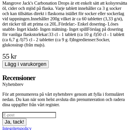
Mangrove Jack's Carbonation Drops är ett enkelt sätt att kolsyresätta
öl, cider och mjöd på flaska. Varje tablett innehåller ca 3 g socker
och kan tillsättas direkt i flaskorna istället för socker eller sockerlag
vid tappningen.Innehåller 200g vilket är ca 60 tabletter (3,33 g/st),
det räcker till att prima ca 20L.Fördelar:- Enkel dosering- Löses
snabbt- Inget kladd- Ingen mätning- Inget spillFörslag på dosering
för vanliga flaskstorlekar:33 cl - 1 tablett (ca 10 g /l)50 cl - 1 tablett
(ca 6,7 g /l)75 cl - 2 tabletter (ca 9 g /l)Ingredienser:Socker,
glukossirap (från majs).
55 kr
Lägg i varukorgen
Recensioner
Nyhetsbrev
För att prenumerera på vårt nyhetsbrev genom att fylla i formuläret
nedan. Du kan när som helst avsluta din prenumreration och radera
dina uppgifter från vårt register.
Ja, tack!
Integritetspolicy