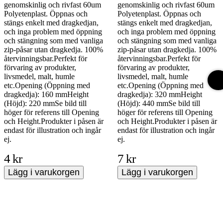
genomskinlig och rivfast 60um
genomskinlig och rivfast 60um
Polyetenplast. Öppnas och
Polyetenplast. Öppnas och
stängs enkelt med dragkedjan,
stängs enkelt med dragkedjan,
och inga problem med öppning
och inga problem med öppning
och stängning som med vanliga
och stängning som med vanliga
zip-påsar utan dragkedja. 100%
zip-påsar utan dragkedja. 100%
återvinningsbar.Perfekt för
återvinningsbar.Perfekt för
förvaring av produkter,
förvaring av produkter,
livsmedel, malt, humle
livsmedel, malt, humle
etc.Opening (Öppning med
etc.Opening (Öppning med
dragkedja): 160 mmHeight
dragkedja): 320 mmHeight
(Höjd): 220 mmSe bild till
(Höjd): 440 mmSe bild till
höger för referens till Opening
höger för referens till Opening
och Height.Produkter i påsen är
och Height.Produkter i påsen är
endast för illustration och ingår
endast för illustration och ingår
ej.
ej.
4 kr
7 kr
Lägg i varukorgen
Lägg i varukorgen