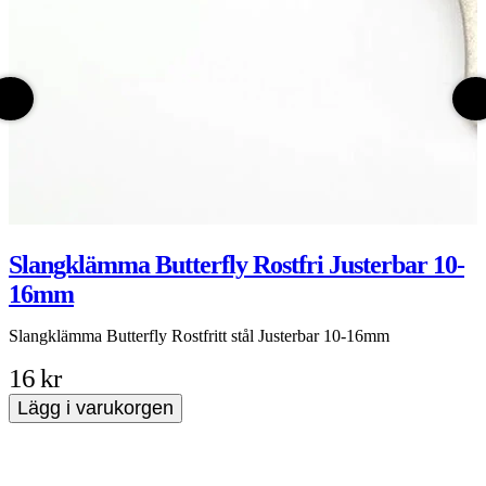
Slangklämma Butterfly Rostfri Justerbar 10-
16mm
M
v
Slangklämma Butterfly Rostfritt stål Justerbar 10-16mm
m
t
16 kr
A
M
Lägg i varukorgen
m
1
d
(