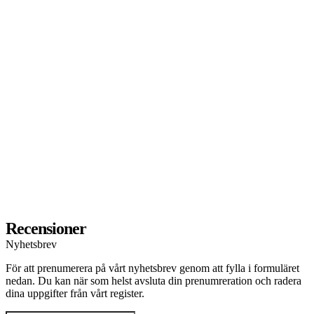
d
g
d
8
m
f
e
a
k
B
a
k
Recensioner
Nyhetsbrev
För att prenumerera på vårt nyhetsbrev genom att fylla i formuläret
nedan. Du kan när som helst avsluta din prenumreration och radera
dina uppgifter från vårt register.