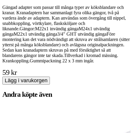
Gängad adapter som passar till många typer av köksblandare och
S
kranar. Kranadaptern har sammanlagt fyra olika gängor, två på
1
vardera ände av adaptern. Kan användas som övergång till nippel,
k
snabbkoppling, vörtkylare, flasksköljare och
h
liknande.Gängor:M22x1 invändig gängaM24x1 utvändig
i
gängaM22x1 utvändig gänga3/4" GHT utvändig gängaFöre
b
montering kan det vara nödvändigt att skruva av strålsamlaren (sitter
ytterst på många köksblandare) och avlägsna originalpackningen.
Sedan kan kranadaptern skruvas på med försiktighet så att
blandarens gängor inte tar skada.Tillverkad i kromad mässing.
Krankoppling.Gummipackning 22 x 3 mm ingår.
59 kr
Lägg i varukorgen
Andra köpte även