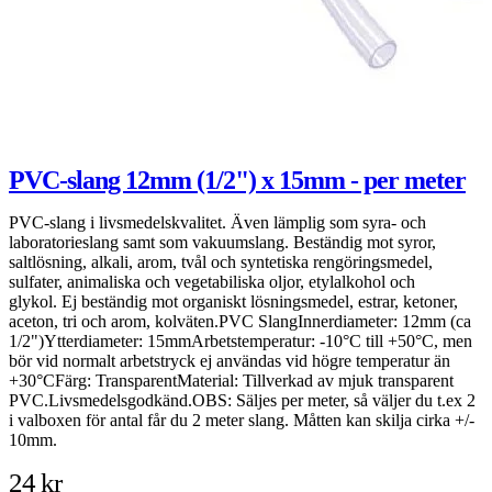
PVC-slang 12mm (1/2") x 15mm - per meter
PVC-slang i livsmedelskvalitet. Även lämplig som syra- och
K
laboratorieslang samt som vakuumslang. Beständig mot syror,
2
saltlösning, alkali, arom, tvål och syntetiska rengöringsmedel,
sulfater, animaliska och vegetabiliska oljor, etylalkohol och
glykol. Ej beständig mot organiskt lösningsmedel, estrar, ketoner,
aceton, tri och arom, kolväten.PVC SlangInnerdiameter: 12mm (ca
1/2")Ytterdiameter: 15mmArbetstemperatur: -10°C till +50°C, men
bör vid normalt arbetstryck ej användas vid högre temperatur än
+30°CFärg: TransparentMaterial: Tillverkad av mjuk transparent
PVC.Livsmedelsgodkänd.OBS: Säljes per meter, så väljer du t.ex 2
i valboxen för antal får du 2 meter slang. Måtten kan skilja cirka +/-
10mm.
24 kr