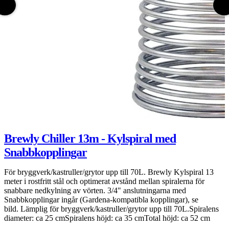
Brewly Chiller 13m - Kylspiral med
Snabbkopplingar
B
a
För bryggverk/kastruller/grytor upp till 70L. Brewly Kylspiral 13
L
meter i rostfritt stål och optimerat avstånd mellan spiralerna för
k
snabbare nedkylning av vörten. 3/4" anslutningarna med
s
Snabbkopplingar ingår (Gardena-kompatibla kopplingar), se
bild. Lämplig för bryggverk/kastruller/grytor upp till 70L.Spiralens
diameter: ca 25 cmSpiralens höjd: ca 35 cmTotal höjd: ca 52 cm