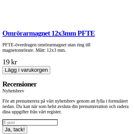
Omrörarmagnet 12x3mm PFTE
PFTE-överdragen omrörarmagnet utan ring till
P
magnetomrörare. Mått: 12x3 mm.
m
19 kr
Lägg i varukorgen
Recensioner
Nyhetsbrev
För att prenumerera på vårt nyhetsbrev genom att fylla i formuläret
nedan. Du kan när som helst avsluta din prenumreration och radera
dina uppgifter från vårt register.
Ja, tack!