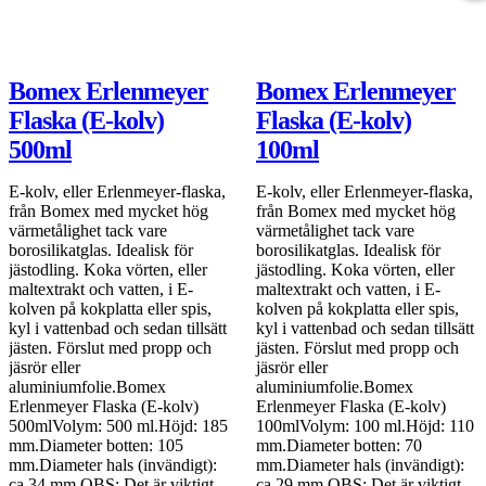
Bomex Erlenmeyer
Bomex Erlenmeyer
Flaska (E-kolv)
Flaska (E-kolv)
500ml
100ml
E-kolv, eller Erlenmeyer-flaska,
E-kolv, eller Erlenmeyer-flaska,
från Bomex med mycket hög
från Bomex med mycket hög
värmetålighet tack vare
värmetålighet tack vare
borosilikatglas. Idealisk för
borosilikatglas. Idealisk för
jästodling. Koka vörten, eller
jästodling. Koka vörten, eller
maltextrakt och vatten, i E-
maltextrakt och vatten, i E-
kolven på kokplatta eller spis,
kolven på kokplatta eller spis,
kyl i vattenbad och sedan tillsätt
kyl i vattenbad och sedan tillsätt
jästen. Förslut med propp och
jästen. Förslut med propp och
jäsrör eller
jäsrör eller
aluminiumfolie.Bomex
aluminiumfolie.Bomex
Erlenmeyer Flaska (E-kolv)
Erlenmeyer Flaska (E-kolv)
500mlVolym: 500 ml.Höjd: 185
100mlVolym: 100 ml.Höjd: 110
mm.Diameter botten: 105
mm.Diameter botten: 70
mm.Diameter hals (invändigt):
mm.Diameter hals (invändigt):
ca 34 mm.OBS: Det är viktigt
ca 29 mm.OBS: Det är viktigt