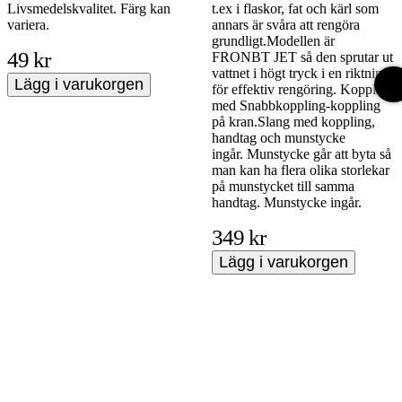
Livsmedelskvalitet. Färg kan
t.ex i flaskor, fat och kärl som
variera.
annars är svåra att rengöra
grundligt.Modellen är
49 kr
FRONBT JET så den sprutar ut
vattnet i högt tryck i en riktning
Lägg i varukorgen
för effektiv rengöring. Kopplas
med Snabbkoppling-koppling
på kran.Slang med koppling,
handtag och munstycke
ingår. Munstycke går att byta så
man kan ha flera olika storlekar
på munstycket till samma
handtag. Munstycke ingår.
349 kr
Lägg i varukorgen