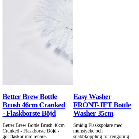
109 kr
99 kr
DEAL
Lägg i varukorgen
Better Brew Bottle
Easy Washer
Brush 46cm Cranked
FRONT-JET Bottle
- Flaskborste Böjd
Washer 35cm
Better Brew Bottle Brush 46cm
Smidig Flaskspolare med
Cranked - Flaskborste Böjd -
munstycke och
gör flaskor mm renare.
snabbkoppling för rengöring