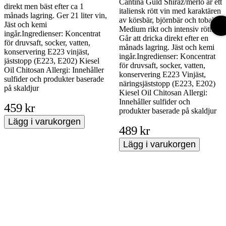
Cantina Guld Shiraz/merlo är ett
direkt men bäst efter ca 1
italiensk rött vin med karaktären
månads lagring. Ger 21 liter vin,
av körsbär, björnbär och tobak.
Jäst och kemi
Medium rikt och intensiv rött.
ingår.Ingredienser: Koncentrat
Går att dricka direkt efter en
för druvsaft, socker, vatten,
månads lagring. Jäst och kemi
konservering E223 vinjäst,
ingår.Ingredienser: Koncentrat
jäststopp (E223, E202) Kiesel
för druvsaft, socker, vatten,
Oil Chitosan Allergi: Innehåller
konservering E223 Vinjäst,
sulfider och produkter baserade
näringsjäststopp (E223, E202)
på skaldjur
Kiesel Oil Chitosan Allergi:
Innehåller sulfider och
459 kr
produkter baserade på skaldjur
Lägg i varukorgen
489 kr
Lägg i varukorgen