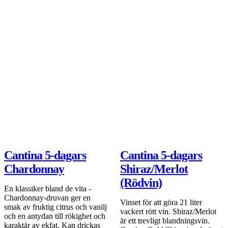
99 kr
DEAL
Lägg i varukorgen
Cantina 5-dagars
Cantina 5-dagars
Chardonnay
Shiraz/Merlot
(Rödvin)
En klassiker bland de vita -
Chardonnay-druvan ger en
Vinset för att göra 21 liter
smak av fruktig citrus och vanilj
vackert rött vin. Shiraz/Merlot
och en antydan till rökighet och
är ett trevligt blandningsvin.
karaktär av ekfat. Kan drickas