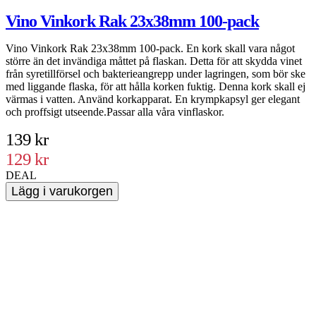
Vino Vinkork Rak 23x38mm 100-pack
Vino Vinkork Rak 23x38mm 100-pack. En kork skall vara något
K
större än det invändiga måttet på flaskan. Detta för att skydda vinet
v
från syretillförsel och bakterieangrepp under lagringen, som bör ske
d
med liggande flaska, för att hålla korken fuktig. Denna kork skall ej
f
värmas i vatten. Använd korkapparat. En krympkapsyl ger elegant
och proffsigt utseende.Passar alla våra vinflaskor.
139 kr
129 kr
DEAL
Lägg i varukorgen