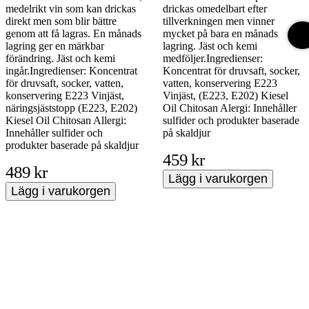
medelrikt vin som kan drickas
drickas omedelbart efter
direkt men som blir bättre
tillverkningen men vinner
genom att få lagras. En månads
mycket på bara en månads
lagring ger en märkbar
lagring. Jäst och kemi
förändring. Jäst och kemi
medföljer.Ingredienser:
ingår.Ingredienser: Koncentrat
Koncentrat för druvsaft, socker,
för druvsaft, socker, vatten,
vatten, konservering E223
konservering E223 Vinjäst,
Vinjäst, (E223, E202) Kiesel
näringsjäststopp (E223, E202)
Oil Chitosan Alergi: Innehåller
Kiesel Oil Chitosan Allergi:
sulfider och produkter baserade
Innehåller sulfider och
på skaldjur
produkter baserade på skaldjur
459 kr
489 kr
Lägg i varukorgen
Lägg i varukorgen