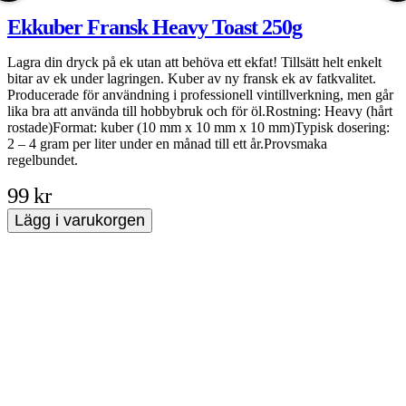
Ekkuber Fransk Heavy Toast 250g
Lagra din dryck på ek utan att behöva ett ekfat! Tillsätt helt enkelt
B
bitar av ek under lagringen. Kuber av ny fransk ek av fatkvalitet.
i
Producerade för användning i professionell vintillverkning, men går
s
lika bra att använda till hobbybruk och för öl.Rostning: Heavy (hårt
l
rostade)Format: kuber (10 mm x 10 mm x 10 mm)Typisk dosering:
v
2 – 4 gram per liter under en månad till ett år.Provsmaka
o
regelbundet.
99 kr
Lägg i varukorgen