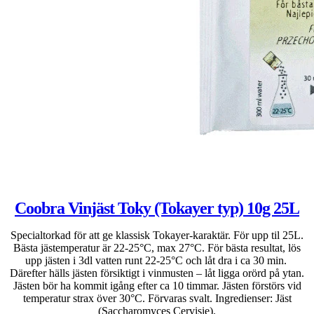
Coobra Vinjäst Toky (Tokayer typ) 10g 25L
Specialtorkad för att ge klassisk Tokayer-karaktär. För upp til 25L.
Bästa jästemperatur är 22-25°C, max 27°C. För bästa resultat, lös
upp jästen i 3dl vatten runt 22-25°C och låt dra i ca 30 min.
Därefter hälls jästen försiktigt i vinmusten – låt ligga orörd på ytan.
Jästen bör ha kommit igång efter ca 10 timmar. Jästen förstörs vid
temperatur strax över 30°C. Förvaras svalt. Ingredienser: Jäst
(Saccharomyces Cervisie).