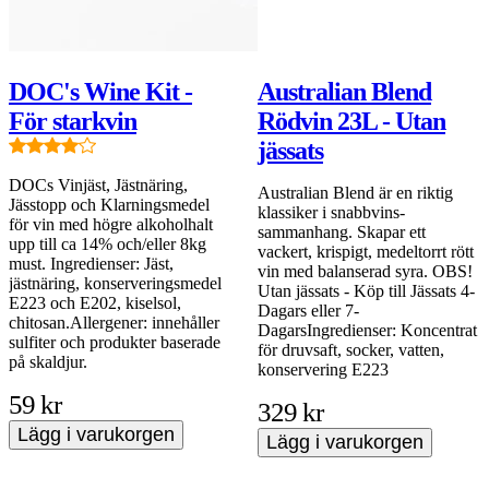
DOC's Wine Kit -
Australian Blend
För starkvin
Rödvin 23L - Utan
jässats
DOCs Vinjäst, Jästnäring,
Australian Blend är en riktig
Jässtopp och Klarningsmedel
klassiker i snabbvins-
för vin med högre alkoholhalt
sammanhang. Skapar ett
upp till ca 14% och/eller 8kg
vackert, krispigt, medeltorrt rött
must. Ingredienser: Jäst,
vin med balanserad syra. OBS!
jästnäring, konserveringsmedel
Utan jässats - Köp till Jässats 4-
E223 och E202, kiselsol,
Dagars eller 7-
chitosan.Allergener: innehåller
DagarsIngredienser: Koncentrat
sulfiter och produkter baserade
för druvsaft, socker, vatten,
på skaldjur.
konservering E223
59 kr
329 kr
Lägg i varukorgen
Lägg i varukorgen