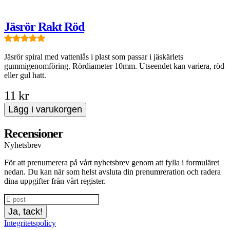
Jäsrör Rakt Röd
J
g
Jäsrör spiral med vattenlås i plast som passar i jäskärlets
u
gummigenomföring. Rördiameter 10mm. Utseendet kan variera, röd
h
eller gul hatt.
11 kr
Lägg i varukorgen
Recensioner
Nyhetsbrev
För att prenumerera på vårt nyhetsbrev genom att fylla i formuläret
nedan. Du kan när som helst avsluta din prenumreration och radera
dina uppgifter från vårt register.
Ja, tack!
Integritetspolicy