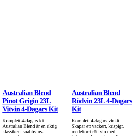
t
99 kr
f
a
DEAL
1
Lägg i varukorgen
1
b
Australian Blend
Australian Blend
Pinot Grigio 23L
Rödvin 23L 4-Dagars
Vitvin 4-Dagars Kit
Kit
Komplett 4-dagars kit.
Komplett 4-dagars vinkit.
Australian Blend är en riktig
Skapar ett vackert, krispigt,
klassiker i snabbvins-
medeltorrt rött vin med