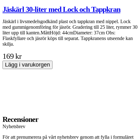
Jäskärl 30-liter med Lock och Tappkran
Jäskärl i livsmedelsgodkänd plast och tappkran med nippel. Lock
med gummigenomföring för jäsrör. Gradering till 25 liter, rymmer 30
B
liter upp till kanten.MåttHöjd: 44cmDiameter: 37cm Obs:
l
Flaskfyllare och jäsrör köps till separat. Tappkranens utseende kan
V
skilja.
e
1
169 kr
1
D
Lägg i varukorgen
f
p
S
a
Recensioner
Nyhetsbrev
För att prenumerera på vårt nyhetsbrev genom att fylla i formuläret