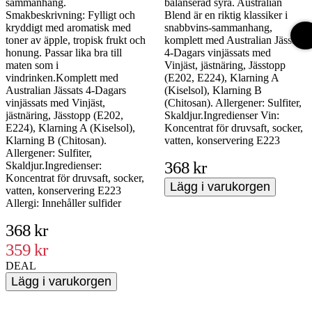
sammanhang.
balanserad syra. Australian
Smakbeskrivning: Fylligt och
Blend är en riktig klassiker i
kryddigt med aromatisk med
snabbvins-sammanhang,
toner av äpple, tropisk frukt och
komplett med Australian Jässats
honung. Passar lika bra till
4-Dagars vinjässats med
maten som i
Vinjäst, jästnäring, Jässtopp
vindrinken.Komplett med
(E202, E224), Klarning A
Australian Jässats 4-Dagars
(Kiselsol), Klarning B
vinjässats med Vinjäst,
(Chitosan). Allergener: Sulfiter,
jästnäring, Jässtopp (E202,
Skaldjur.Ingredienser Vin:
E224), Klarning A (Kiselsol),
Koncentrat för druvsaft, socker,
Klarning B (Chitosan).
vatten, konservering E223
Allergener: Sulfiter,
368 kr
Skaldjur.Ingredienser:
Koncentrat för druvsaft, socker,
Lägg i varukorgen
vatten, konservering E223
Allergi: Innehåller sulfider
368 kr
359 kr
DEAL
Lägg i varukorgen